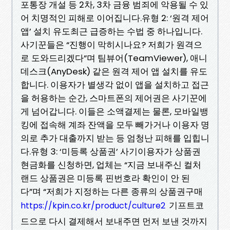
포통장 개설 등 2차, 3차 금융 범죄에 악용될 수 있
어 치명적인 피해로 이어집니다.유형 2: ‘원격 제어
앱’ 설치 유도최근 급증하는 수법 중 하나입니다.
사기꾼들은 “진행이 막히시나요? 저희가 원격으
로 도와드리겠다”며 팀뷰어(TeamViewer), 애니
데스크(AnyDesk) 같은 원격 제어 앱 설치를 유도
합니다. 이용자가 별생각 없이 앱을 설치하고 접근
을 허용하는 순간, 스마트폰의 제어권은 사기꾼에
게 넘어갑니다. 이들은 소액결제는 물론, 모바일뱅
킹에 접속해 계좌 잔액을 모두 빼가거나 이용자 명
의로 추가 대출까지 받는 등 엄청난 피해를 입힙니
다.유형 3: ‘미등록 상품권’ 사기이용자가 상품권
현금화를 신청하면, 업체는 “지금 보내주신 컬처
랜드 상품권은 미등록 핀번호라 확인이 안 된
다”며 “저희가 지정하는 다른 종류의 상품권구매
기프트코
https://kpin.co.kr/product/culture2
드으로 다시 결제해서 보내주면 먼저 보낸 것까지