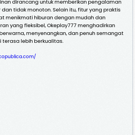
ainan dirancang untuk memberikan pengalaman
an tidak monoton. Selain itu, fitur yang praktis
t menikmati hiburan dengan mudah dan
an yang fleksibel, Okeplay777 menghadirkan
h berwarna, menyenangkan, dan penuh semangat
 terasa lebih berkualitas.
copublica.com/