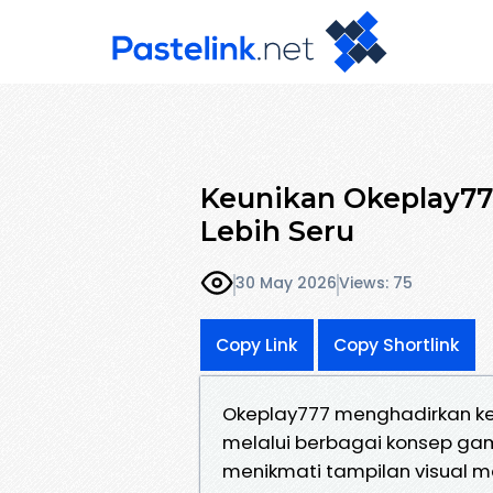
Keunikan Okeplay7
Lebih Seru
30 May 2026
Views: 75
Copy Link
Copy Shortlink
Okeplay777 menghadirkan ke
melalui berbagai konsep ga
menikmati tampilan visual 