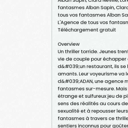
fantasmes Alban Sapin, Clara 
tous vos fantasmes Alban Sapi
L'Agence de tous vos fantasme
Téléchargement gratuit
Overview
Un thriller torride. Jeunes tr
vie de couple pour échapper à 
d&#039;un restaurant, ils se 
amants. Leur voyeurisme va 
d&#039;ADAN, une agence my
fantasmes sur-mesure. Mais un
étrange et sulfureux jeu de p
sens des réalités au cours de
sexualité et à repousser leur
fantasmes à travers ce thril
sentiers inconnus pour goûter 