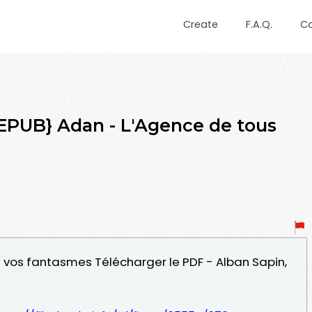
Create
F.A.Q.
C
UB} Adan - L'Agence de tous
s vos fantasmes Télécharger le PDF - Alban Sapin,