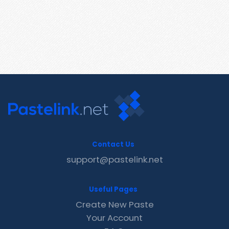
Contact Us
support@pastelink.net
Useful Pages
Create New Paste
Your Account