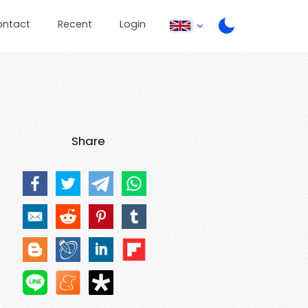
ontact
Recent
Login
Share