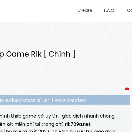
Create
F.A.Q.
C
pp Game Rik [ Chính ]
s edited once after it was created
chính thức game bài uy tín , giao dịch nhanh chóng,
n kết miễn phí tại trang chủ rik789a.net.
 hũ mới ra mắt 2022 , thương hiệu uy tín, giao dịch