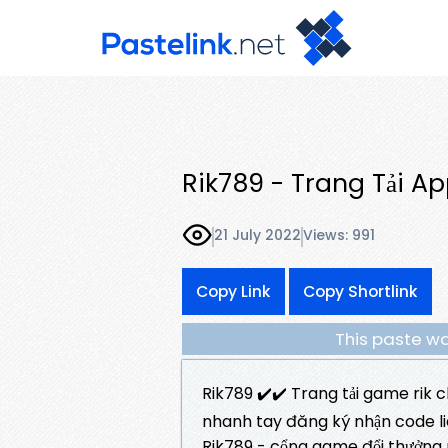
Rik789 - Trang Tải A
21 July 2022
Views: 991
Copy Link
Copy Shortlink
This paste wa
Rik789 ✔️✔️ Trang tải game rik 
nhanh tay đăng ký nhận code liê
Rik789 - cổng game đổi thưởng nổ