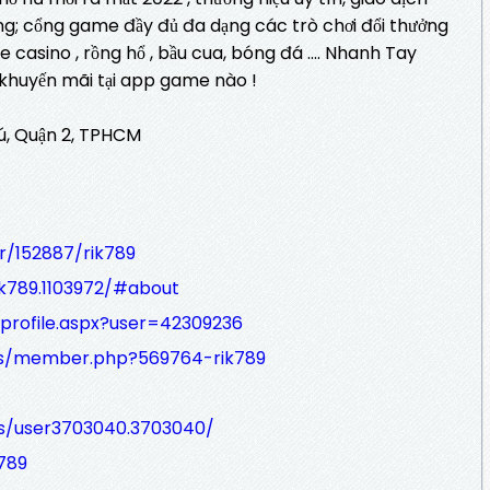
g; cổng game đầy đủ đa dạng các trò chơi đổi thưởng
ve casino , rồng hổ , bầu cua, bóng đá .... Nhanh Tay
 khuyến mãi tại app game nào !
hú, Quận 2, TPHCM
r/152887/rik789
ik789.1103972/#about
profile.aspx?user=42309236
ts/member.php?569764-rik789
s/user3703040.3703040/
789