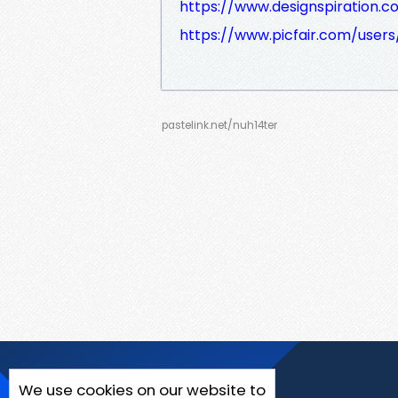
https://www.designspiration.c
https://www.picfair.com/users
pastelink.net/nuh14ter
We use cookies on our website to