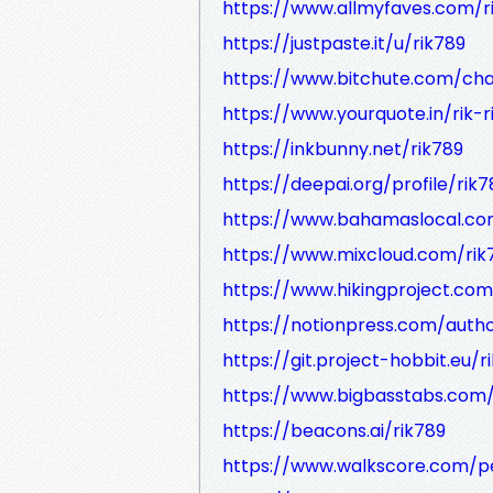
https://www.allmyfaves.com/r
https://justpaste.it/u/rik789
https://www.bitchute.com/ch
https://www.yourquote.in/rik-
https://inkbunny.net/rik789
https://deepai.org/profile/rik7
https://www.bahamaslocal.com/
https://www.mixcloud.com/rik
https://www.hikingproject.co
https://notionpress.com/auth
https://git.project-hobbit.eu/r
https://www.bigbasstabs.com/
https://beacons.ai/rik789
https://www.walkscore.com/p