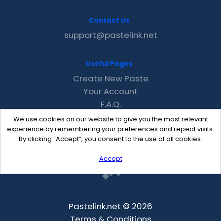
Contact Us
support@pastelink.net
Useful Pages
Create New Paste
Your Account
F.A.Q.
Recent
We use cookies on our website to give you the most relevant
Contact
experience by remembering your preferences and repeat visits.
By clicking “Accept”, you consent to the use of all cookies.
Accept
Pastelink.net © 2026
Terms & Conditions