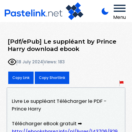
Menu
[Pdf/ePub] Le suppléant by Prince
Harry download ebook
18 July 2024
Views: 183
Copy Link
Copy Shortlink
Livre Le suppléant Télécharger le PDF -
Prince Harry
Télécharger eBook gratuit ➡
http://ebooksharez.info/pl/livres/143706/929