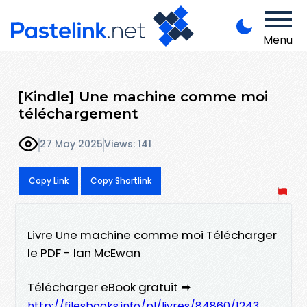
Menu
[Kindle] Une machine comme moi
téléchargement
27 May 2025
Views: 141
Copy Link
Copy Shortlink
Livre Une machine comme moi Télécharger
le PDF - Ian McEwan
Télécharger eBook gratuit ➡
http://filesbooks.info/pl/livres/84860/1243