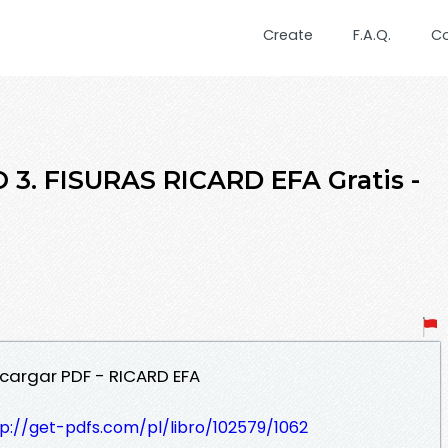
Create
F.A.Q.
C
3. FISURAS RICARD EFA Gratis -
cargar PDF - RICARD EFA
p://get-pdfs.com/pl/libro/102579/1062