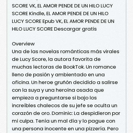
SCORE VK, EL AMOR PENDE DE UN HILO LUCY
SCORE Kindle, EL AMOR PENDE DE UN HILO
LUCY SCORE Epub VK, EL AMOR PENDE DE UN
HILO LUCY SCORE Descargar gratis
Overview
Una de las novelas románticas más virales
de Lucy Score, la autora favorita de
muchas lectoras de BookTok. Un romance
lleno de pasión y ambientado en una
oficina. Un heroe gruñón decidido a salirse
con la suya y una heroína osada que
empieza a preguntarse si bajo los
increíbles chalecos de su jefe se oculta un
corazón de oro. Dominic: La despidieron por
mi culpa. Tenía un mal día y lo pague con
una persona inocente en una pizzería. Pero