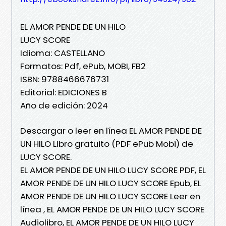
EL AMOR PENDE DE UN HILO
LUCY SCORE
Idioma: CASTELLANO
Formatos: Pdf, ePub, MOBI, FB2
ISBN: 9788466676731
Editorial: EDICIONES B
Año de edición: 2024
Descargar o leer en línea EL AMOR PENDE DE
UN HILO Libro gratuito (PDF ePub Mobi) de
LUCY SCORE.
EL AMOR PENDE DE UN HILO LUCY SCORE PDF, EL
AMOR PENDE DE UN HILO LUCY SCORE Epub, EL
AMOR PENDE DE UN HILO LUCY SCORE Leer en
línea , EL AMOR PENDE DE UN HILO LUCY SCORE
Audiolibro, EL AMOR PENDE DE UN HILO LUCY