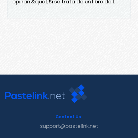
opinan:&quot;Si se trata de un libro de L
Contact Us
support@pastelink.net