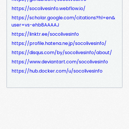
https://socolivesinfo.webflow.io/
https://scholar.google.com/citations?hl=en&
user=vs-ehb8AAAAJ
https://linktr.ee/socolivesinfo
https://profile.hatena.ne.jp/socolivesinfo/
https://disqus.com/by/socolivesinfo/about/
https://www.deviantart.com/socolivesinfo
https://hub.docker.com/u/socolivesinfo