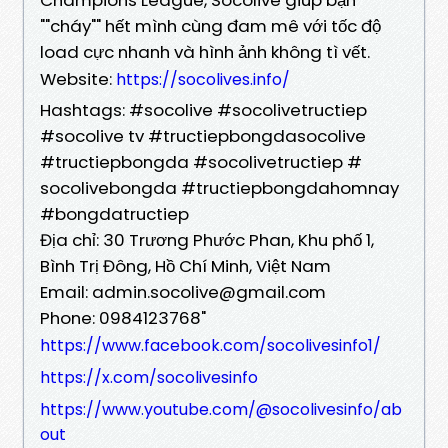
""cháy"" hết mình cùng đam mê với tốc độ
load cực nhanh và hình ảnh không tì vết.
Website:
https://socolives.info/
Hashtags: #socolive #socolivetructiep
#socolive tv #tructiepbongdasocolive
#tructiepbongda #socolivetructiep #
socolivebongda #tructiepbongdahomnay
#bongdatructiep
Địa chỉ: 30 Trương Phước Phan, Khu phố 1,
Bình Trị Đông, Hồ Chí Minh, Việt Nam
Email: admin.socolive@gmail.com
Phone: 0984123768"
https://www.facebook.com/socolivesinfo1/
https://x.com/socolivesinfo
https://www.youtube.com/@socolivesinfo/ab
out