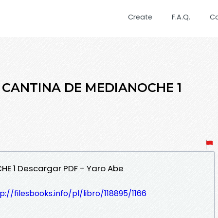
Create
F.A.Q.
C
LA CANTINA DE MEDIANOCHE 1
HE 1 Descargar PDF - Yaro Abe
p://filesbooks.info/pl/libro/118895/1166