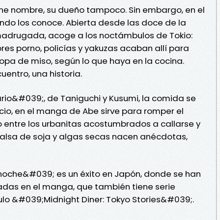
ene nombre, su dueño tampoco. Sin embargo, en el
undo los conoce. Abierta desde las doce de la
 madrugada, acoge a los noctámbulos de Tokio:
res porno, policías y yakuzas acaban allí para
opa de miso, según lo que haya en la cocina.
entro, una historia.
ario&#039;, de Taniguchi y Kusumi, la comida se
encio, en el manga de Abe sirve para romper el
go entre los urbanitas acostumbrados a callarse y
 salsa de soja y algas secas nacen anécdotas,
oche&#039; es un éxito en Japón, donde se han
adas en el manga, que también tiene serie
título &#039;Midnight Diner: Tokyo Stories&#039;.