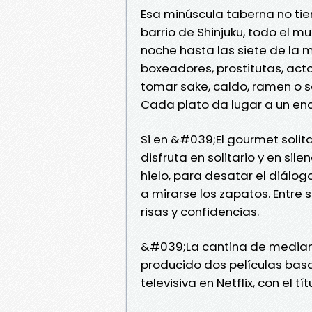
Esa minúscula taberna no ti
barrio de Shinjuku, todo el m
noche hasta las siete de la
boxeadores, prostitutas, acto
tomar sake, caldo, ramen o s
Cada plato da lugar a un encu
Si en &#039;El gourmet solit
disfruta en solitario y en sil
hielo, para desatar el diálo
a mirarse los zapatos. Entre
risas y confidencias.
&#039;La cantina de median
producido dos películas bas
televisiva en Netflix, con el 