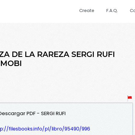
Create
F.A.Q.
C
ZA DE LA RAREZA SERGI RUFI
y MOBI
 Descargar PDF - SERGI RUFI
p://filesbooks.info/pl/libro/95490/996