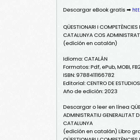
Descargar eBook gratis ➡
htt
QÜESTIONARI I COMPETÈNCIES 
CATALUNYA COS ADMINISTRATI
(edición en catalán)
Idioma: CATALÁN
Formatos: Pdf, ePub, MOBI, FB
ISBN: 9788411166782
Editorial: CENTRO DE ESTUDI
Año de edición: 2023
Descargar o leer en línea Q
ADMINISTRATIU GENERALITAT 
CATALUNYA
(edición en catalán) Libro gr
QÜESTIONARI I COMPETÈNCIES 