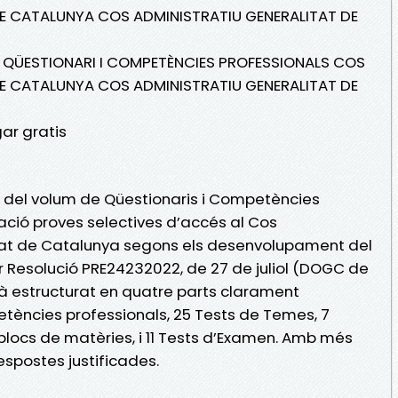
DE CATALUNYA COS ADMINISTRATIU GENERALITAT DE
K, QÜESTIONARI I COMPETÈNCIES PROFESSIONALS COS
DE CATALUNYA COS ADMINISTRATIU GENERALITAT DE
ar gratis
ió del volum de Qüestionaris i Competències
ació proves selectives d’accés al Cos
itat de Catalunya segons els desenvolupament del
r Resolució PRE24232022, de 27 de juliol (DOGC de
à estructurat en quatre parts clarament
tències professionals, 25 Tests de Temes, 7
 blocs de matèries, i 11 Tests d’Examen. Amb més
espostes justificades.