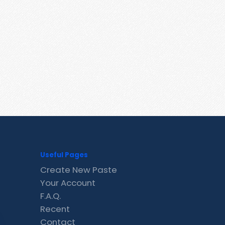
Useful Pages
Create New Paste
Your Account
F.A.Q.
Recent
Contact