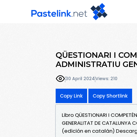
QÜESTIONARI I CO
ADMINISTRATIU GE
30 April 2024
Views: 210
Copy Link
Copy Shortlink
Libro QÜESTIONARI I COMPETÈ
GENERALITAT DE CATALUNYA C
(edición en catalán) Descarg