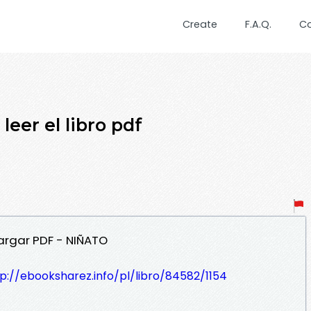
Create
F.A.Q.
C
er el libro pdf
argar PDF - NIÑATO
p://ebooksharez.info/pl/libro/84582/1154