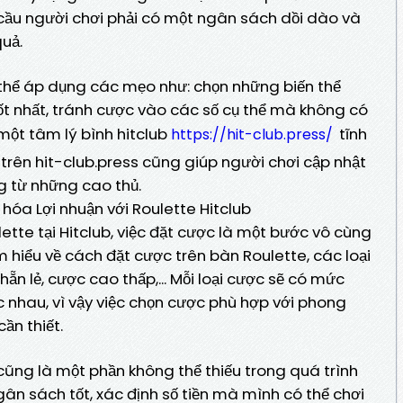
 cầu người chơi phải có một ngân sách dồi dào và
uả.
 thể áp dụng các mẹo như: chọn những biến thể
tốt nhất, tránh cược vào các số cụ thể mà không có
 một tâm lý bình hitclub
tĩnh
https://hit-club.press/
ký trên hit-club.press cũng giúp người chơi cập nhật
g từ những cao thủ.
hóa Lợi nhuận với Roulette Hitclub
ette tại Hitclub, việc đặt cược là một bước vô cùng
m hiểu về cách đặt cược trên bàn Roulette, các loại
n lẻ, cược cao thấp,... Mỗi loại cược sẽ có mức
c nhau, vì vậy việc chọn cược phù hợp với phong
ần thiết.
 cũng là một phần không thể thiếu trong quá trình
gân sách tốt, xác định số tiền mà mình có thể chơi