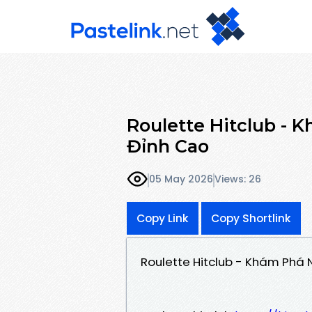
Roulette Hitclub - 
Đỉnh Cao
05 May 2026
Views: 26
Copy Link
Copy Shortlink
Roulette Hitclub - Khám Phá 