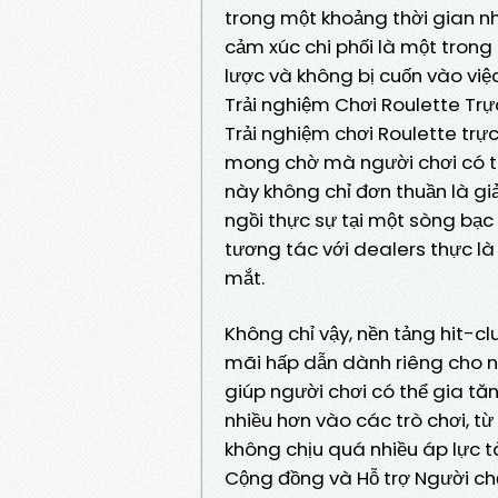
trong một khoảng thời gian nhấ
cảm xúc chi phối là một trong
lược và không bị cuốn vào việ
Trải nghiệm Chơi Roulette Trực
Trải nghiệm chơi Roulette trự
mong chờ mà người chơi có th
này không chỉ đơn thuần là gi
ngồi thực sự tại một sòng bạc
tương tác với dealers thực là 
mắt.
Không chỉ vậy, nền tảng hit-c
mãi hấp dẫn dành riêng cho n
giúp người chơi có thể gia t
nhiều hơn vào các trò chơi, từ
không chịu quá nhiều áp lực tà
Cộng đồng và Hỗ trợ Người chơ