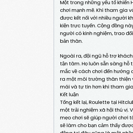
Một trong những yếu tố khiến H
chơi mạnh mẽ. Khi tham gia v
được kết nối với nhiều người
kiện trực tuyến. Cộng đồng nà
người có kinh nghiệm, trao đổ
bản thân.
Ngoài ra, đội ngũ hỗ trợ khác
tận tâm. Họ luôn sẵn sàng hỗ tr
mắc về cách chơi đến hướng dẫ
ra một môi trường thân thiện 
mái và tự tin hơn khi tham gia
Kết luận
Tổng kết lại, Roulette tại Hitc
một trải nghiệm xã hội thú vị.
mẹo chơi sẽ giúp người chơi tố
sẽ làm cho bạn cảm thấy được
động tại đây cũng là một phần