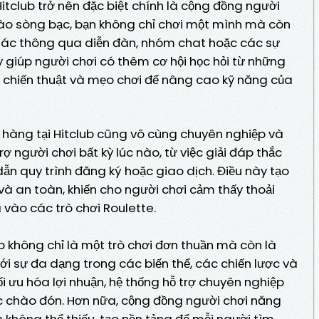
itclub trở nên đặc biệt chính là cộng đồng người
ào sòng bạc, bạn không chỉ chơi một mình mà còn
 khác thông qua diễn đàn, nhóm chat hoặc các sự
y giúp người chơi có thêm cơ hội học hỏi từ những
i chiến thuật và mẹo chơi để nâng cao kỹ năng của
h hàng tại Hitclub cũng vô cùng chuyên nghiệp và
ợ người chơi bất kỳ lúc nào, từ việc giải đáp thắc
n quy trình đăng ký hoặc giao dịch. Điều này tạo
và an toàn, khiến cho người chơi cảm thấy thoải
 vào các trò chơi Roulette.
lub không chỉ là một trò chơi đơn thuần mà còn là
 Với sự đa dạng trong các biến thể, các chiến lược và
i ưu hóa lợi nhuận, hệ thống hỗ trợ chuyên nghiệp
 chào đón. Hơn nữa, cộng đồng người chơi năng
 không thể thiếu, tạo nền tảng để mỗi người tìm