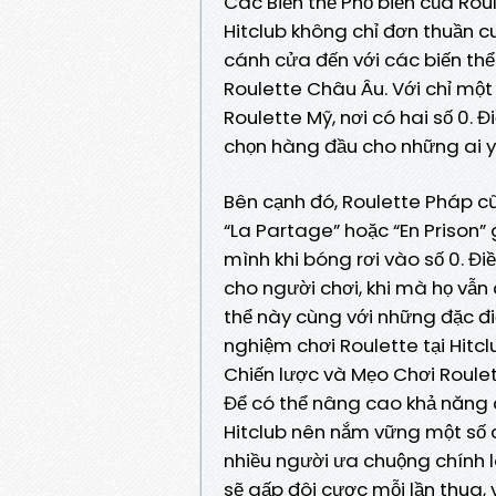
Các Biến thể Phổ biến của Roul
Hitclub không chỉ đơn thuần 
cánh cửa đến với các biến thể
Roulette Châu Âu. Với chỉ một 
Roulette Mỹ, nơi có hai số 0. 
chọn hàng đầu cho những ai yê
Bên cạnh đó, Roulette Pháp c
“La Partage” hoặc “En Prison”
mình khi bóng rơi vào số 0. Đ
cho người chơi, khi mà họ vẫn 
thể này cùng với những đặc đi
nghiệm chơi Roulette tại Hitcl
Chiến lược và Mẹo Chơi Roulet
Để có thể nâng cao khả năng c
Hitclub nên nắm vững một số c
nhiều người ưa chuộng chính l
sẽ gấp đôi cược mỗi lần thua, v