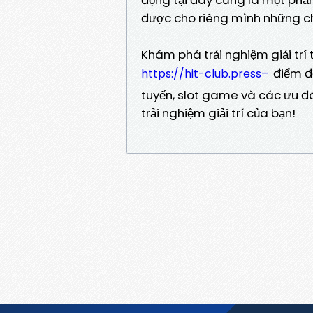
được cho riêng mình những chi
Khám phá trải nghiệm giải trí
điểm đế
https://hit-club.press–
tuyến, slot game và các ưu 
trải nghiệm giải trí của bạn!