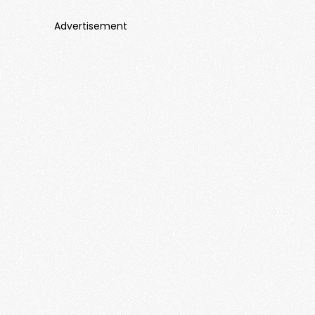
Advertisement