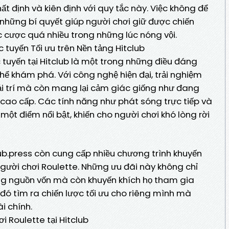
t định và kiên định với quy tắc này. Việc không để
 những bí quyết giúp người chơi giữ được chiến
c cược quá nhiều trong những lúc nóng vội.
 tuyến Tối ưu trên Nền tảng Hitclub
c tuyến tại Hitclub là một trong những điều đáng
ể khám phá. Với công nghệ hiện đại, trải nghiệm
ải trí mà còn mang lại cảm giác giống như đang
 cao cấp. Các tính năng như phát sóng trực tiếp và
một điểm nổi bật, khiến cho người chơi khó lòng rời
lub.press còn cung cấp nhiều chương trình khuyến
gười chơi Roulette. Những ưu đãi này không chỉ
ăng nguồn vốn mà còn khuyến khích họ tham gia
 đó tìm ra chiến lược tối ưu cho riêng mình mà
i chính.
i Roulette tại Hitclub