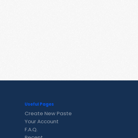
Useful Pages
Create New Paste
Your Account
F.A.Q.
Recent