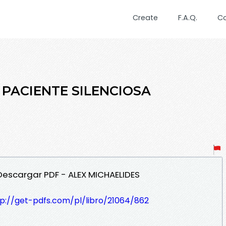
Create
F.A.Q.
C
A PACIENTE SILENCIOSA
 Descargar PDF - ALEX MICHAELIDES
tp://get-pdfs.com/pl/libro/21064/862