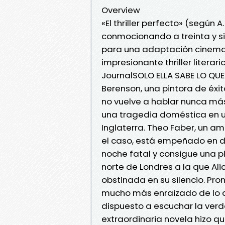
Overview
«El thriller perfecto» (según 
conmocionando a treinta y s
para una adaptación cinemat
impresionante thriller literar
JournalSOLO ELLA SABE LO QU
Berenson, una pintora de éxit
no vuelve a hablar nunca más
una tragedia doméstica en u
Inglaterra. Theo Faber, un 
el caso, está empeñado en de
noche fatal y consigue una p
norte de Londres a la que Ali
obstinada en su silencio. Pr
mucho más enraizado de lo qu
dispuesto a escuchar la verdad
extraordinaria novela hizo que