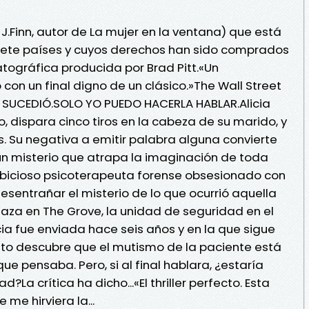
A. J.Finn, autor de La mujer en la ventana) que está
iete países y cuyos derechos han sido comprados
ográfica producida por Brad Pitt.«Un
io con un final digno de un clásico.»The Wall Street
E SUCEDIÓ.SOLO YO PUEDO HACERLA HABLAR.Alicia
o, dispara cinco tiros en la cabeza de su marido, y
. Su negativa a emitir palabra alguna convierte
n misterio que atrapa la imaginación de toda
ambicioso psicoterapeuta forense obsesionado con
sentrañar el misterio de lo que ocurrió aquella
laza en The Grove, la unidad de seguridad en el
cia fue enviada hace seis años y en la que sigue
onto descubre que el mutismo de la paciente está
e pensaba. Pero, si al final hablara, ¿estaría
?La crítica ha dicho...«El thriller perfecto. Esta
 me hirviera la...