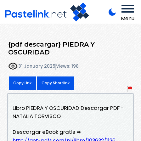
Menu
{pdf descargar} PIEDRA Y
OSCURIDAD
31 January 2025
Views: 198
Copy Link
Copy Shortlink
Libro PIEDRA Y OSCURIDAD Descargar PDF -
NATALIA TORVISCO
Descargar eBook gratis ➡
http://get-pdfs.com/pl/libro/103632/1126