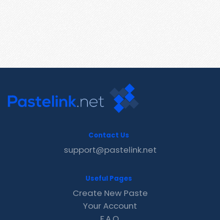
Contact Us
support@pastelink.net
Useful Pages
Create New Paste
Your Account
F.A.Q.