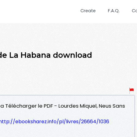
Create
F.A.Q.
C
 de La Habana download
a Télécharger le PDF - Lourdes Miquel, Neus Sans
http://ebooksharez.info/pl/livres/26664/1036