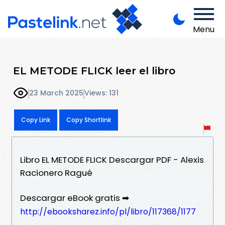
Menu
EL METODE FLICK leer el libro
23 March 2025
Views: 131
Copy Link
Copy Shortlink
Libro EL METODE FLICK Descargar PDF - Alexis
Racionero Ragué
Descargar eBook gratis ➡
http://ebooksharez.info/pl/libro/117368/1177