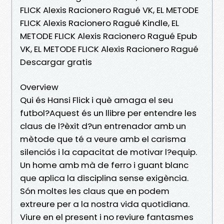
FLICK Alexis Racionero Ragué VK, EL METODE
FLICK Alexis Racionero Ragué Kindle, EL
METODE FLICK Alexis Racionero Ragué Epub
VK, EL METODE FLICK Alexis Racionero Ragué
Descargar gratis
Overview
Qui és Hansi Flick i què amaga el seu
futbol?Aquest és un llibre per entendre les
claus de l?èxit d?un entrenador amb un
mètode que té a veure amb el carisma
silenciós i la capacitat de motivar l?equip.
Un home amb mà de ferro i guant blanc
que aplica la disciplina sense exigència.
Són moltes les claus que en podem
extreure per a la nostra vida quotidiana.
Viure en el present i no reviure fantasmes