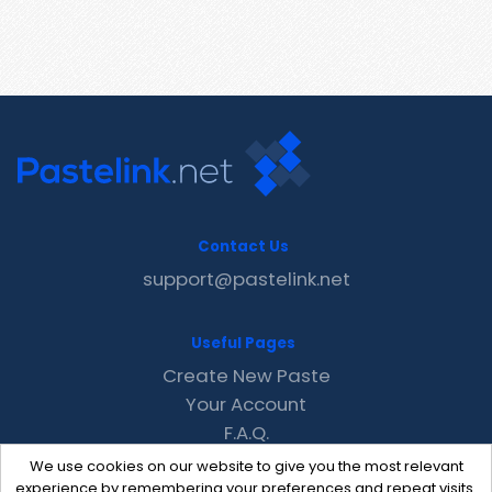
Contact Us
support@pastelink.net
Useful Pages
Create New Paste
Your Account
F.A.Q.
Recent
We use cookies on our website to give you the most relevant
Contact
experience by remembering your preferences and repeat visits.