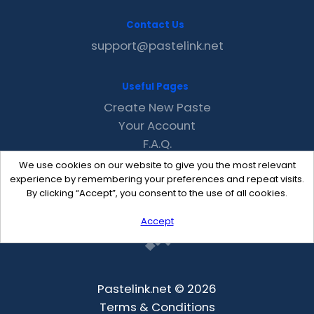
Contact Us
support@pastelink.net
Useful Pages
Create New Paste
Your Account
F.A.Q.
Recent
We use cookies on our website to give you the most relevant
Contact
experience by remembering your preferences and repeat visits.
By clicking “Accept”, you consent to the use of all cookies.
Accept
Pastelink.net © 2026
Terms & Conditions