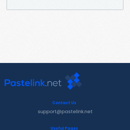
Contact Us
support@pastelink.net
Useful Pages