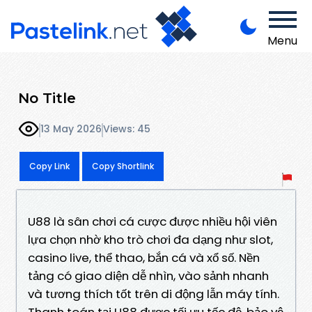
Menu
No Title
13 May 2026
Views: 45
Copy Link
Copy Shortlink
U88 là sân chơi cá cược được nhiều hội viên
lựa chọn nhờ kho trò chơi đa dạng như slot,
casino live, thể thao, bắn cá và xổ số. Nền
tảng có giao diện dễ nhìn, vào sảnh nhanh
và tương thích tốt trên di động lẫn máy tính.
Thanh toán tại U88 được tối ưu tốc độ, bảo vệ