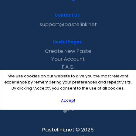
Contact Us
support@pastelink.net
Useful Pages
Create New Paste
Your Account
F.A.Q.
Recent
We use cookies on our website to give you the most relevant
Contact
experience by remembering your preferences and repeat visits.
By clicking “Accept”, you consent to the use of all cookies.
Accept
Pastelink.net © 2026