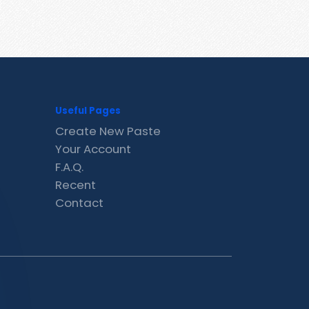
Useful Pages
Create New Paste
Your Account
F.A.Q.
Recent
Contact