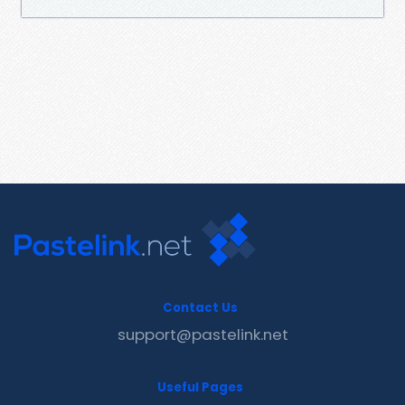
Contact Us
support@pastelink.net
Useful Pages