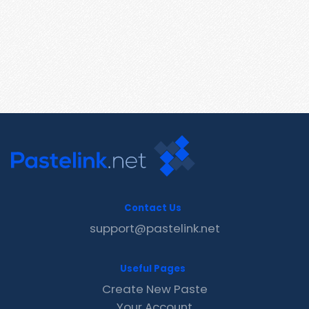
Contact Us
support@pastelink.net
Useful Pages
Create New Paste
Your Account