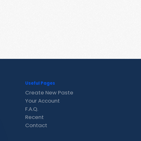
Useful Pages
Create New Paste
Your Account
F.A.Q.
Recent
Contact