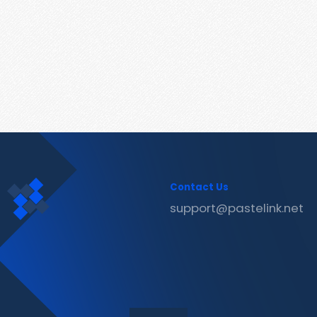
Contact Us
support@pastelink.net