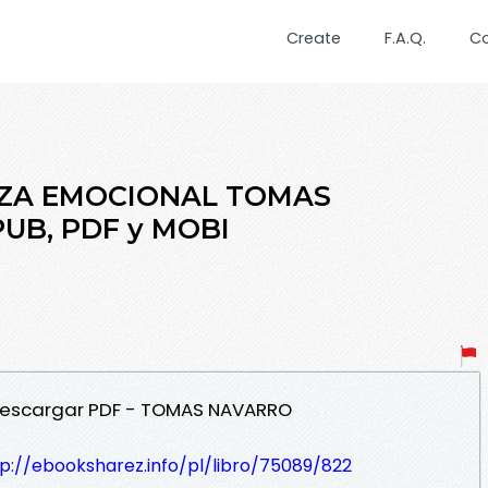
Create
F.A.Q.
C
EZA EMOCIONAL TOMAS
PUB, PDF y MOBI
Descargar PDF - TOMAS NAVARRO
p://ebooksharez.info/pl/libro/75089/822