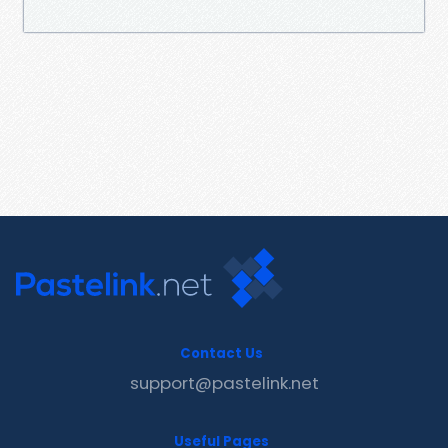
Contact Us
support@pastelink.net
Useful Pages