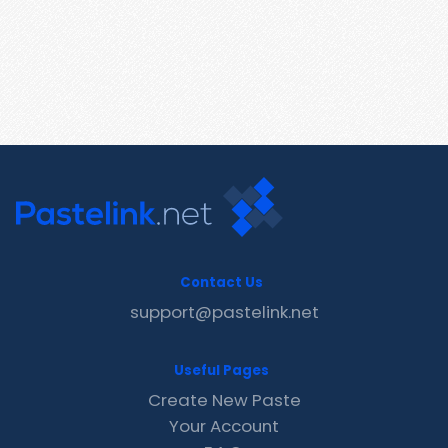
Contact Us
support@pastelink.net
Useful Pages
Create New Paste
Your Account