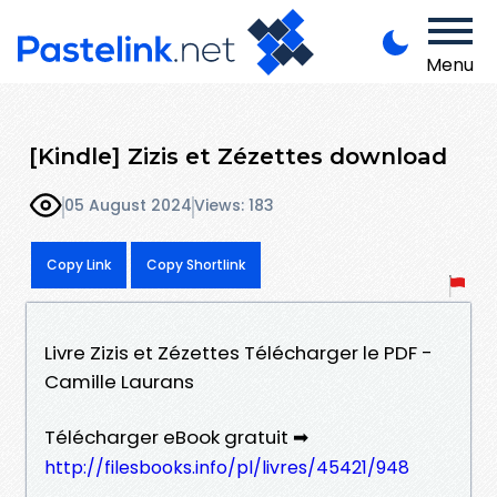
Menu
[Kindle] Zizis et Zézettes download
05 August 2024
Views: 183
Copy Link
Copy Shortlink
Livre Zizis et Zézettes Télécharger le PDF -
Camille Laurans
Télécharger eBook gratuit ➡
http://filesbooks.info/pl/livres/45421/948