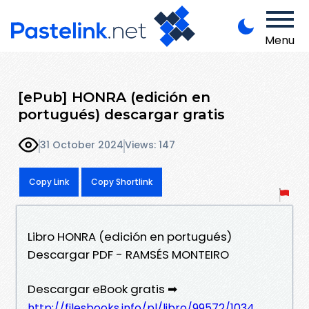
Menu
[ePub] HONRA (edición en
portugués) descargar gratis
31 October 2024
Views: 147
Copy Link
Copy Shortlink
Libro HONRA (edición en portugués)
Descargar PDF - RAMSÉS MONTEIRO
Descargar eBook gratis ➡
http://filesbooks.info/pl/libro/99572/1034