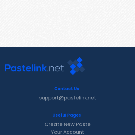
Contact Us
support@pastelink.net
Useful Pages
Create New Paste
Your Account