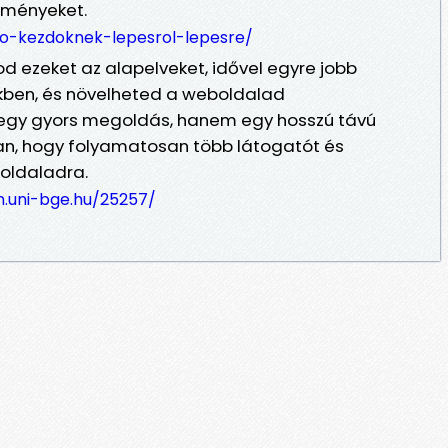
dményeket.
eo-kezdoknek-lepesrol-lepesre/
 ezeket az alapelveket, idővel egyre jobb
őkben, és növelheted a weboldalad
 egy gyors megoldás, hanem egy hosszú távú
an, hogy folyamatosan több látogatót és
 oldaladra.
um.uni-bge.hu/25257/