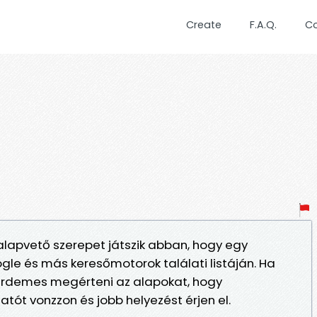
Create
F.A.Q.
C
alapvető szerepet játszik abban, hogy egy
ogle és más keresőmotorok találati listáján. Ha
érdemes megérteni az alapokat, hogy
tót vonzzon és jobb helyezést érjen el.