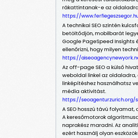
rákattintanak-e az oldaladra
https://www.ferfiegeszsegor.
A technikai SEO szintén kulc
betöltődjön, mobilbarát legy
Google PageSpeed Insights é
ellenőrizni, hogy milyen techn
https://aiseoagencynewyork.
Az off-page SEO a külső hiva
weboldal linkel az oldaladra,
linképítéshez használhatsz v
média aktivitást.
https://seoagenturzurich.org
A SEO hosszú távú folyamat, a
A keresőmotorok algoritmusa
naprakész maradni. Az analit
ezért használj olyan eszközök