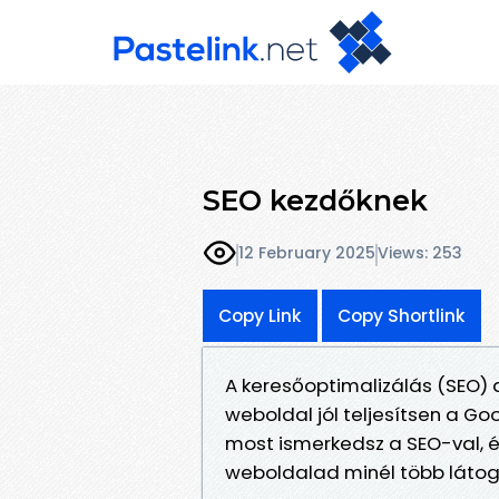
SEO kezdőknek
12 February 2025
Views: 253
Copy Link
Copy Shortlink
A keresőoptimalizálás (SEO) 
weboldal jól teljesítsen a Go
most ismerkedsz a SEO-val, 
weboldalad minél több látoga