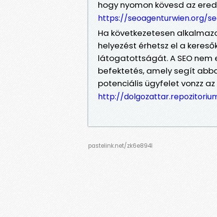
hogy nyomon kövesd az ere
https://seoagenturwien.org/s
Ha következetesen alkalmazod
helyezést érhetsz el a keres
látogatottságát. A SEO nem
befektetés, amely segít abb
potenciális ügyfelet vonzz az
http://dolgozattar.repozitori
pastelink.net/zk6e894l