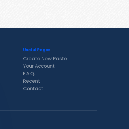
Useful Pages
Create New Paste
Your Account
F.A.Q.
Recent
Contact