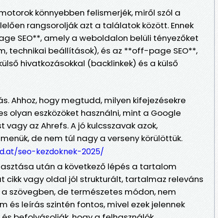
motorok könnyebben felismerjék, miről szól a
lően rangsorolják azt a találatok között. Ennek
-page SEO**, amely a weboldalon belüli tényezőket
lom, technikai beállítások), és az **off-page SEO**,
lső hivatkozásokkal (backlinkek) és a külső
tás. Ahhoz, hogy megtudd, milyen kifejezésekre
s olyan eszközöket használni, mint a Google
 vagy az Ahrefs. A jó kulcsszavak azok,
menük, de nem túl nagy a verseny körülöttük.
d.at/seo-kezdoknek-2025/
lasztása után a következő lépés a tartalom
cikk vagy oldal jól strukturált, tartalmaz releváns
s a szövegben, de természetes módon, nem
m és leírás szintén fontos, mivel ezek jelennek
 és befolyásolják, hogy a felhasználók