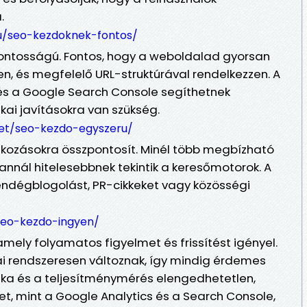
.
hu/seo-kezdoknek-fontos/
sfontosságú. Fontos, hogy a weboldalad gyorsan
en, és megfelelő URL-struktúrával rendelkezzen. A
s a Google Search Console segíthetnek
ikai javításokra van szükség.
net/seo-kezdo-egyszeru/
tkozásokra összpontosít. Minél több megbízható
 annál hitelesebbnek tekintik a keresőmotorok. A
endégblogolást, PR-cikkeket vagy közösségi
/seo-kezdo-ingyen/
mely folyamatos figyelmet és frissítést igényel.
i rendszeresen változnak, így mindig érdemes
ika és a teljesítménymérés elengedhetetlen,
et, mint a Google Analytics és a Search Console,