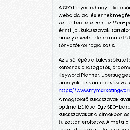
A SEO lényege, hogy a kereső
weboldalad, és ennek megfele
két fő területe van: az **on
érinti (pl. kulcsszavak, tarta
amely a weboldalra mutató kü
tényezőkkel foglalkozik.
Az első lépés a kulcsszókuta
keresnek a látogatók, érdeme
Keyword Planner, Ubersuggest
amelyeknek van keresési volu
https://www.mymarketingworl
A megfelelő kulcsszavak kivá
optimalizálása. Egy SEO-barát 
kulcsszavakat a címekben é
túlzottan erőltetve. A meta cí
meg a keresési találatokban,