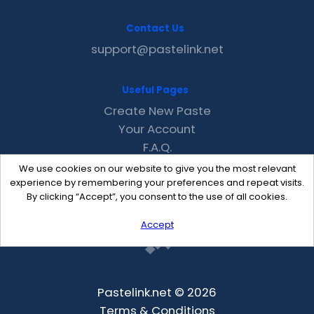
Contact Us
support@pastelink.net
Useful Pages
Create New Paste
Your Account
F.A.Q.
Recent
We use cookies on our website to give you the most relevant
Contact
experience by remembering your preferences and repeat visits.
By clicking “Accept”, you consent to the use of all cookies.
Accept
Pastelink.net © 2026
Terms & Conditions