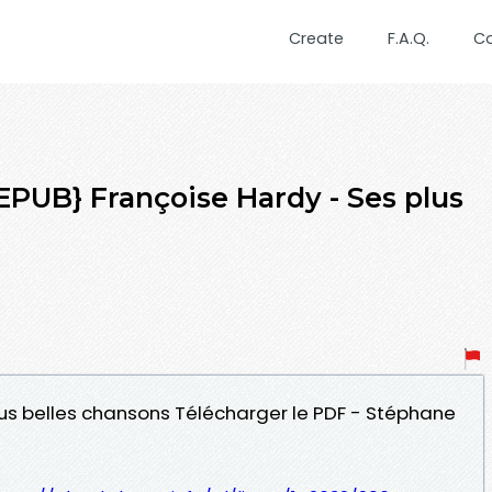
Create
F.A.Q.
C
UB} Françoise Hardy - Ses plus
lus belles chansons Télécharger le PDF - Stéphane