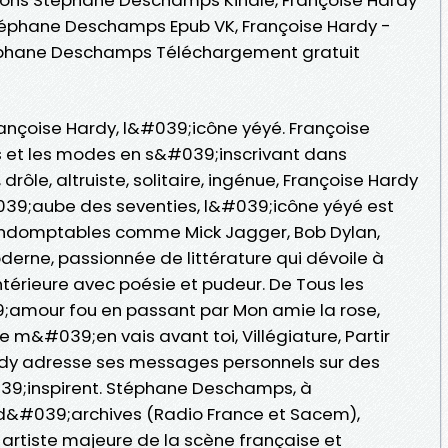
Stéphane Deschamps Epub VK, Françoise Hardy -
téphane Deschamps Téléchargement gratuit
rançoise Hardy, l&#039;icône yéyé. Françoise
s et les modes en s&#039;inscrivant dans
drôle, altruiste, solitaire, ingénue, Françoise Hardy
&#039;aube des seventies, l&#039;icône yéyé est
s indomptables comme Mick Jagger, Bob Dylan,
erne, passionnée de littérature qui dévoile à
ntérieure avec poésie et pudeur. De Tous les
39;amour fou en passant par Mon amie la rose,
e m&#039;en vais avant toi, Villégiature, Partir
dy adresse ses messages personnels sur des
39;inspirent. Stéphane Deschamps, à
&#039;archives (Radio France et Sacem),
t artiste majeure de la scène française et