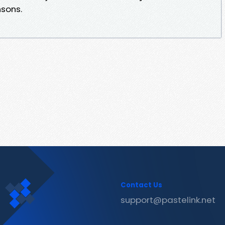
nsons.
Contact Us
support@pastelink.net