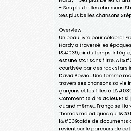
- Ses plus belles chansons 
Ses plus belles chansons S
Overview
Un beau livre pour célébrer F
Hardy a traversé les époque
l&#039;air du temps. Intègre, 
est une star sans filtre. A l
courtisée par des rock star
David Bowie... Une femme mod
travers ses chansons sa vie i
garçons et les filles à L&#0
Comment te dire adieu, Et si j
quand même... Françoise Har
thèmes mélodiques qui l&#0
l&#039;aide de documents d
revient sur le parcours de ce