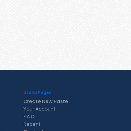
Useful Pages
Create New Paste
Your Account
F.A.Q.
Recent