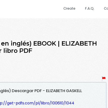
Create
F.A.Q.
C
en inglés) EBOOK | ELIZABETH
 libro PDF
nglés) Descargar PDF - ELIZABETH GASKELL
p://get-pdfs.com/pl/libro/100610/1044