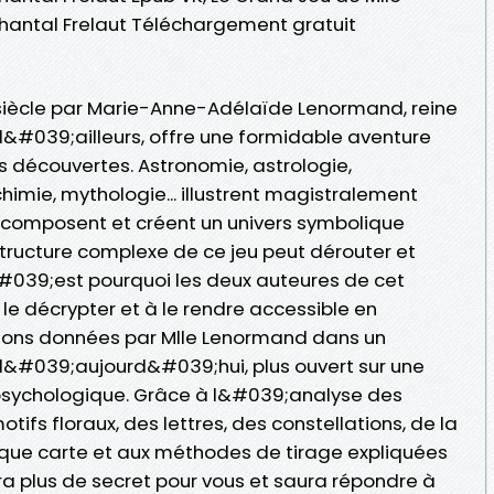
hantal Frelaut Téléchargement gratuit
 siècle par Marie-Anne-Adélaïde Lenormand, reine
 d&#039;ailleurs, offre une formidable aventure
s découvertes. Astronomie, astrologie,
imie, mythologie... illustrent magistralement
 composent et créent un univers symbolique
tructure complexe de ce jeu peut dérouter et
#039;est pourquoi les deux auteures de cet
le décrypter et à le rendre accessible en
ations données par Mlle Lenormand dans un
#039;aujourd&#039;hui, plus ouvert sur une
psychologique. Grâce à l&#039;analyse des
ifs floraux, des lettres, des constellations, de la
ue carte et aux méthodes de tirage expliquées
a plus de secret pour vous et saura répondre à