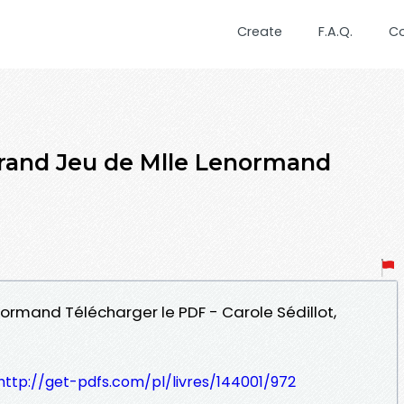
Create
F.A.Q.
C
Grand Jeu de Mlle Lenormand
normand Télécharger le PDF - Carole Sédillot,
http://get-pdfs.com/pl/livres/144001/972