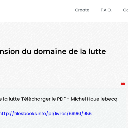
Create
F.A.Q.
C
nsion du domaine de la lutte
 la lutte Télécharger le PDF - Michel Houellebecq
http://filesbooks.info/pl/livres/89981/988