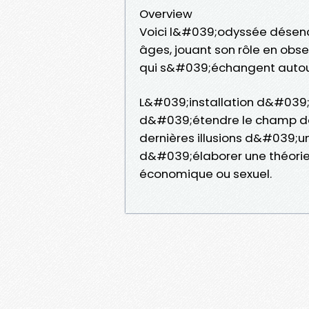
Overview
Voici l&#039;odyssée désen
âges, jouant son rôle en obs
qui s&#039;échangent autou
L&#039;installation d&#039;u
d&#039;étendre le champ de
dernières illusions d&#039;
d&#039;élaborer une théorie 
économique ou sexuel.