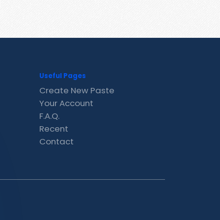
Useful Pages
Create New Paste
Your Account
F.A.Q.
Recent
Contact