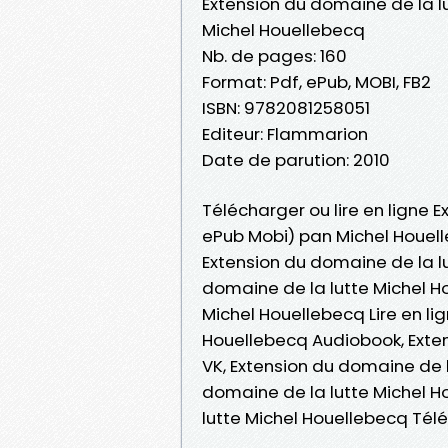
Extension du domaine de la l
Michel Houellebecq
Nb. de pages: 160
Format: Pdf, ePub, MOBI, FB2
ISBN: 9782081258051
Editeur: Flammarion
Date de parution: 2010
Télécharger ou lire en ligne E
ePub Mobi) pan Michel Houel
Extension du domaine de la l
domaine de la lutte Michel H
Michel Houellebecq Lire en li
Houellebecq Audiobook, Exten
VK, Extension du domaine de l
domaine de la lutte Michel H
lutte Michel Houellebecq Té