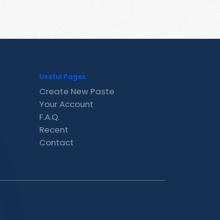
Useful Pages
Create New Paste
Your Account
F.A.Q.
Recent
Contact