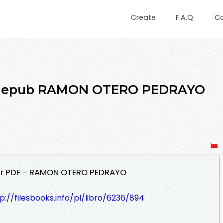
Create
F.A.Q.
C
er epub RAMON OTERO PEDRAYO
ar PDF - RAMON OTERO PEDRAYO
p://filesbooks.info/pl/libro/6236/894