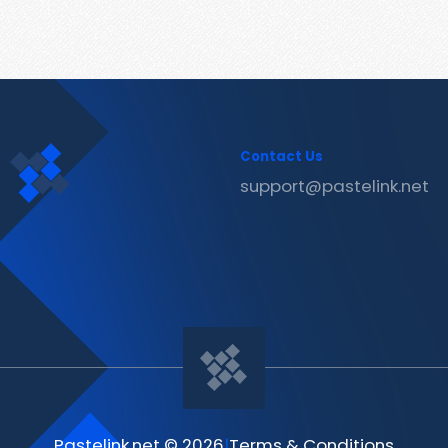
Contact Us
support@pastelink.net
Pastelink.net © 2026
|
Terms & Conditions