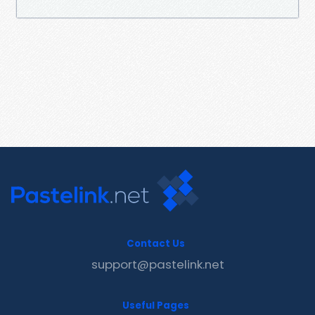
Contact Us
support@pastelink.net
Useful Pages