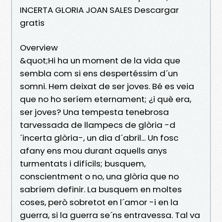
INCERTA GLORIA JOAN SALES Descargar
gratis
Overview
&quot;Hi ha un moment de la vida que
sembla com si ens despertéssim d´un
somni. Hem deixat de ser joves. Bé es veia
que no ho seríem eternament; ¿i què era,
ser joves? Una tempesta tenebrosa
tarvessada de llampecs de glòria -d
´incerta glòria-, un dia d´abril... Un fosc
afany ens mou durant aquells anys
turmentats i difícils; busquem,
conscientment o no, una glòria que no
sabríem definir. La busquem en moltes
coses, però sobretot en l´amor -i en la
guerra, si la guerra se´ns entravessa. Tal va