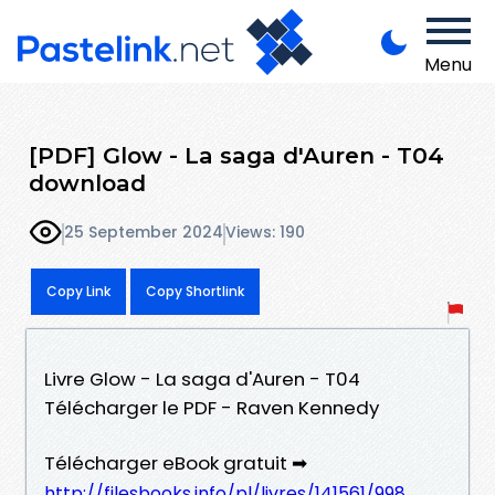
Menu
[PDF] Glow - La saga d'Auren - T04
download
25 September 2024
Views: 190
Copy Link
Copy Shortlink
Livre Glow - La saga d'Auren - T04
Télécharger le PDF - Raven Kennedy
Télécharger eBook gratuit ➡
http://filesbooks.info/pl/livres/141561/998