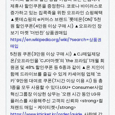
제휴사 할인쿠폰을 증정한다. 코로나 바이러스로
증가하고 있는 집콕족을 위한 오프라인 쇼핑혜택
▲롯데쇼핑의 e커머스 브랜드 '롯데온(ON)' 5천
원 할인쿠폰(4만원 이상 구매 시) ▲오프라인 장
보기 마켓 '더반찬' 상품권매입
https://en.wikipedia.org/wiki/?search=상품권
매입
5천원 쿠폰(3만원 이상 구매 시) ▲CJ제일제당
온/오프라인몰 'CJ더마켓'의 'the 프라임' 1개월 회
원권 및 48% 할인쿠폰 등 6종과 같이 ▲온 지인이
함께 드라이브를 즐길 수 있게 카셰어링 업체 '쏘
카' 9만원 대여료 쿠폰(7시간 이상 이용 시) 등 총
1종을 모두 사용할 수 있다.LGU+ Consumer사업
혁신그룹장 이상헌 상무는 '오랜 시간 동안 LG유
플러스를 사용해주신 고객의 신뢰와 <strong>컬
쳐랜드 매입 - 케이티켓</strong>
사랑에 감
https://www.kticket.kr/order/guide