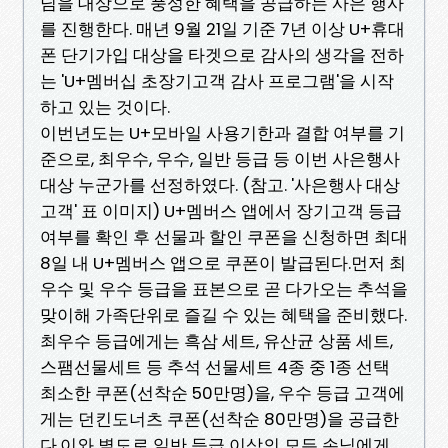
님을 대상으로 풍성한 혜택을 공급하는 사은 행사
를 진행한다. 매년 9월 21일 기준 7년 이상 U+휴대
폰 단기가입 대상을 타겟으로 감사의 생각을 전하
는 'U+멤버십 초장기고객 감사 프로그램'을 시작
하고 있는 것이다.
이번년도는 U+모바일 사용기한과 결합 여부를 기
준으로, 최우수, 우수, 일반 등급 등 이번 사은행사
대상 누군가를 선정하였다. (참고. '사은행사 대상
고객' 표 이미지) U+멤버스 앱에서 장기고객 등급
여부를 확인 후 선물과 할인 쿠폰을 신청하면 최대
8일 내 U+멤버스 앱으로 쿠폰이 발급된다.먼저 최
우수 및 우수 등급을 표본으로 곧 다가오는 추석을
맞이해 가족단위로 즐길 수 있는 혜택을 준비했다.
최우수 등급에게는 흑삼 세트, 유산균 상품 세트,
스팸선물세트 등 추석 선물세트 4종 중 1종 선택
최소한 쿠폰(선착순 50만명)을, 우수 등급 고객에
게는 던킨도너츠 쿠폰(선착순 80만명)을 공급한
다.이와 별도로 일반 등급 이상의 모든 손님에게