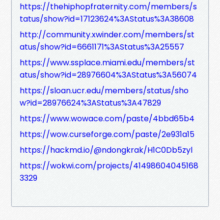
https://thehiphopfraternity.com/members/s
tatus/show?id=17123624%3AStatus%3A38608
http://community.xwinder.com/members/st
atus/show?id=6661171%3AStatus%3A25557
https://www.ssplace.miami.edu/members/st
atus/show?id=28976604%3AStatus%3A56074
https://sloan.ucr.edu/members/status/sho
w?id=28976624%3AStatus%3A47829
https://www.wowace.com/paste/4bbd65b4
https://wow.curseforge.com/paste/2e931a15
https://hackmd.io/@ndongkrak/H1C0Db5zyl
https://wokwi.com/projects/41498604045168
3329