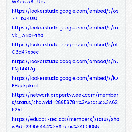
WAewwB_Urc
https://lookerstudio.google.com/embed/s/os
77TbJ4UI0
https://lookerstudio.google.com/embed/s/m
Vk_wNoF4ho
https://lookerstudio.google.com/embed/s/of
O8d47esec
https://lookerstudio.google.com/embed/s/h7
ENjJ4417g
https://lookerstudio.google.com/embed/s/iO
FHgdxpkmI
https://network.propertyweek.com/member
s/status/show?id=28959784%3AStatus%3A62
5251
https://educat.xtec.cat/members/status/sho
w?id=28959444%3AStatus%3A501088