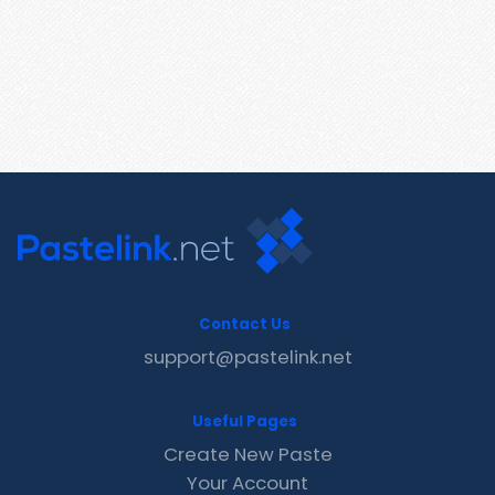
Contact Us
support@pastelink.net
Useful Pages
Create New Paste
Your Account