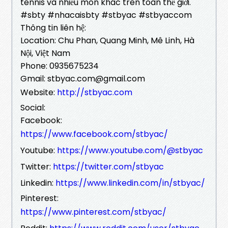
tennis và nhiều môn khác trên toàn thế giới.
#sbty #nhacaisbty #stbyac #stbyaccom
Thông tin liên hệ:
Location: Chu Phan, Quang Minh, Mê Linh, Hà
Nội, Việt Nam
Phone: 0935675234
Gmail: stbyac.com@gmail.com
Website:
http://stbyac.com
Social:
Facebook:
https://www.facebook.com/stbyac/
Youtube:
https://www.youtube.com/@stbyac
Twitter:
https://twitter.com/stbyac
Linkedin:
https://www.linkedin.com/in/stbyac/
Pinterest:
https://www.pinterest.com/stbyac/