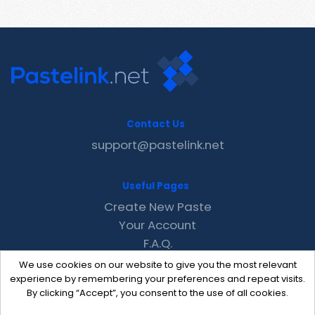
Contact Us
support@pastelink.net
Useful Pages
Create New Paste
Your Account
F.A.Q.
Recent
We use cookies on our website to give you the most relevant
Contact
experience by remembering your preferences and repeat visits.
By clicking “Accept”, you consent to the use of all cookies.