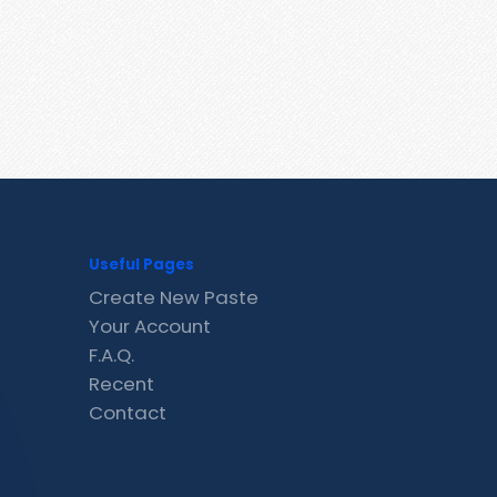
Useful Pages
Create New Paste
Your Account
F.A.Q.
Recent
Contact