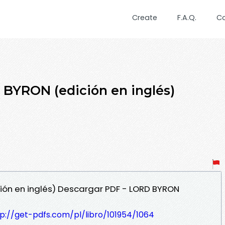
Create
F.A.Q.
C
BYRON (edición en inglés)
ción en inglés) Descargar PDF - LORD BYRON
p://get-pdfs.com/pl/libro/101954/1064