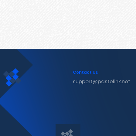
Contact Us
support@pastelink.net