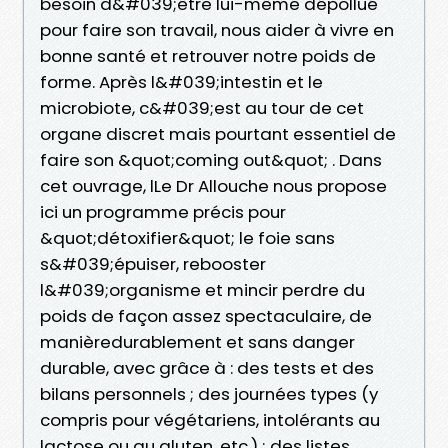
besoin d&#039;être lui-même dépollué
pour faire son travail, nous aider à vivre en
bonne santé et retrouver notre poids de
forme. Après l&#039;intestin et le
microbiote, c&#039;est au tour de cet
organe discret mais pourtant essentiel de
faire son &quot;coming out&quot; . Dans
cet ouvrage, lLe Dr Allouche nous propose
ici un programme précis pour
&quot;détoxifier&quot; le foie sans
s&#039;épuiser, rebooster
l&#039;organisme et mincir perdre du
poids de façon assez spectaculaire, de
manièredurablement et sans danger
durable, avec grâce à : des tests et des
bilans personnels ; des journées types (y
compris pour végétariens, intolérants au
lactose ou au gluten, etc.) ; des listes