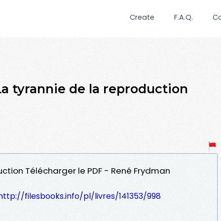
Create
F.A.Q.
C
a tyrannie de la reproduction
duction Télécharger le PDF - René Frydman
http://filesbooks.info/pl/livres/141353/998