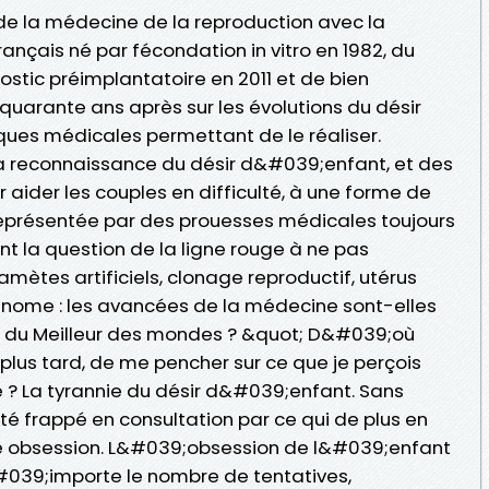
 de la médecine de la reproduction avec la
nçais né par fécondation in vitro en 1982, du
stic préimplantatoire en 2011 et de bien
quarante ans après sur les évolutions du désir
ues médicales permettant de le réaliser.
 reconnaissance du désir d&#039;enfant, et des
 aider les couples en difficulté, à une forme de
représentée par des prouesses médicales toujours
nt la question de la ligne rouge à ne pas
mètes artificiels, clonage reproductif, utérus
 génome : les avancées de la médecine sont-elles
s du Meilleur des mondes ? &quot; D&#039;où
 plus tard, de me pencher sur ce que je perçois
 ? La tyrannie du désir d&#039;enfant. Sans
é frappé en consultation par ce qui de plus en
e obsession. L&#039;obsession de l&#039;enfant
#039;importe le nombre de tentatives,