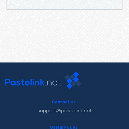
Contact Us
support@pastelink.net
Useful Pages