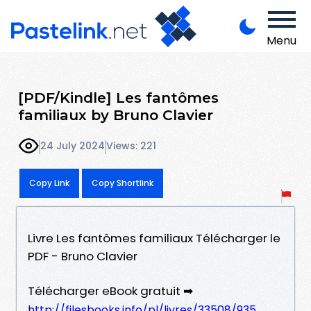
Menu
[PDF/Kindle] Les fantômes
familiaux by Bruno Clavier
24 July 2024
Views: 221
Copy Link
Copy Shortlink
Livre Les fantômes familiaux Télécharger le
PDF - Bruno Clavier
Télécharger eBook gratuit ➡
http://filesbooks.info/pl/livres/33508/935