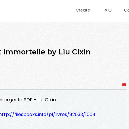
Create
F.A.Q.
C
 immortelle by Liu Cixin
harger le PDF - Liu Cixin
http://filesbooks.info/pl/livres/82633/1004