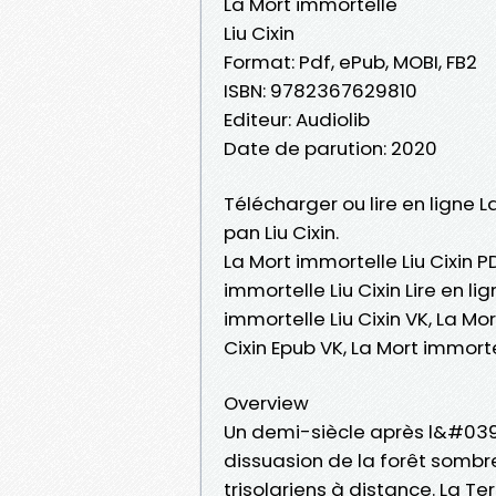
La Mort immortelle
Liu Cixin
Format: Pdf, ePub, MOBI, FB2
ISBN: 9782367629810
Editeur: Audiolib
Date de parution: 2020
Télécharger ou lire en ligne L
pan Liu Cixin.
La Mort immortelle Liu Cixin PD
immortelle Liu Cixin Lire en li
immortelle Liu Cixin VK, La Mor
Cixin Epub VK, La Mort immort
Overview
Un demi-siècle après l&#039;
dissuasion de la forêt sombr
trisolariens à distance. La T