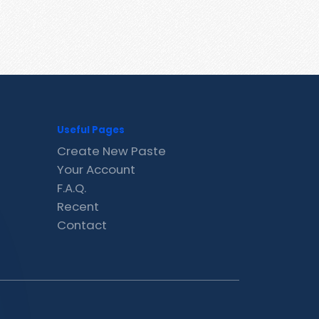
Useful Pages
Create New Paste
Your Account
F.A.Q.
Recent
Contact