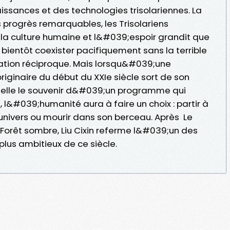
issances et des technologies trisolariennes. La
progrès remarquables, les Trisolariens
la culture humaine et l&#039;espoir grandit que
t bientôt coexister pacifiquement sans la terrible
tion réciproque. Mais lorsqu&#039;une
iginaire du début du XXIe siècle sort de son
ec elle le souvenir d&#039;un programme qui
, l&#039;humanité aura à faire un choix : partir à
nivers ou mourir dans son berceau. Après Le
 Forêt sombre, Liu Cixin referme l&#039;un des
plus ambitieux de ce siècle.