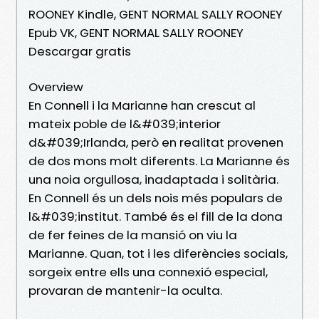
ROONEY Kindle, GENT NORMAL SALLY ROONEY
Epub VK, GENT NORMAL SALLY ROONEY
Descargar gratis
Overview
En Connell i la Marianne han crescut al
mateix poble de l&#039;interior
d&#039;Irlanda, però en realitat provenen
de dos mons molt diferents. La Marianne és
una noia orgullosa, inadaptada i solitària.
En Connell és un dels nois més populars de
l&#039;institut. També és el fill de la dona
de fer feines de la mansió on viu la
Marianne. Quan, tot i les diferències socials,
sorgeix entre ells una connexió especial,
provaran de mantenir-la oculta.